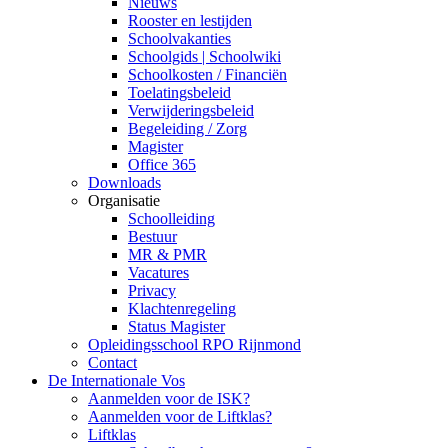
Nieuws
Rooster en lestijden
Schoolvakanties
Schoolgids | Schoolwiki
Schoolkosten / Financiën
Toelatingsbeleid
Verwijderingsbeleid
Begeleiding / Zorg
Magister
Office 365
Downloads
Organisatie
Schoolleiding
Bestuur
MR & PMR
Vacatures
Privacy
Klachtenregeling
Status Magister
Opleidingsschool RPO Rijnmond
Contact
De Internationale Vos
Aanmelden voor de ISK?
Aanmelden voor de Liftklas?
Liftklas