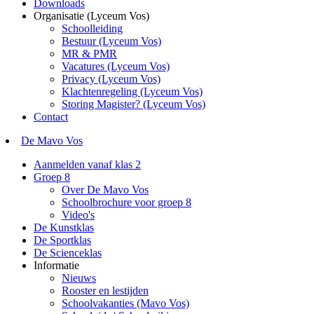
Downloads
Organisatie (Lyceum Vos)
Schoolleiding
Bestuur (Lyceum Vos)
MR & PMR
Vacatures (Lyceum Vos)
Privacy (Lyceum Vos)
Klachtenregeling (Lyceum Vos)
Storing Magister? (Lyceum Vos)
Contact
De Mavo Vos
Aanmelden vanaf klas 2
Groep 8
Over De Mavo Vos
Schoolbrochure voor groep 8
Video's
De Kunstklas
De Sportklas
De Scienceklas
Informatie
Nieuws
Rooster en lestijden
Schoolvakanties (Mavo Vos)