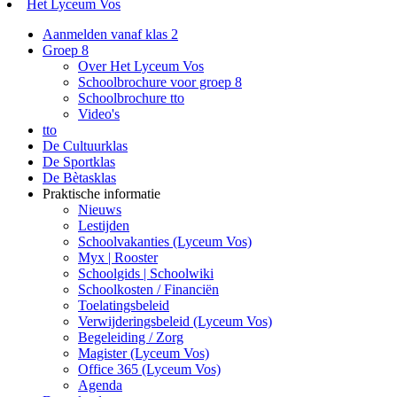
Het Lyceum Vos
Aanmelden vanaf klas 2
Groep 8
Over Het Lyceum Vos
Schoolbrochure voor groep 8
Schoolbrochure tto
Video's
tto
De Cultuurklas
De Sportklas
De Bètasklas
Praktische informatie
Nieuws
Lestijden
Schoolvakanties (Lyceum Vos)
Myx | Rooster
Schoolgids | Schoolwiki
Schoolkosten / Financiën
Toelatingsbeleid
Verwijderingsbeleid (Lyceum Vos)
Begeleiding / Zorg
Magister (Lyceum Vos)
Office 365 (Lyceum Vos)
Agenda