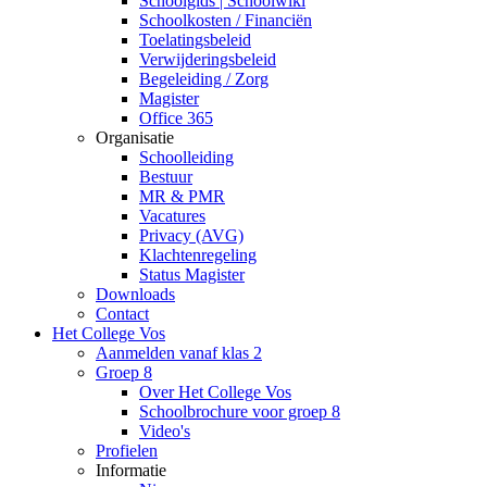
Schoolgids | Schoolwiki
Schoolkosten / Financiën
Toelatingsbeleid
Verwijderingsbeleid
Begeleiding / Zorg
Magister
Office 365
Organisatie
Schoolleiding
Bestuur
MR & PMR
Vacatures
Privacy (AVG)
Klachtenregeling
Status Magister
Downloads
Contact
Het College Vos
Aanmelden vanaf klas 2
Groep 8
Over Het College Vos
Schoolbrochure voor groep 8
Video's
Profielen
Informatie