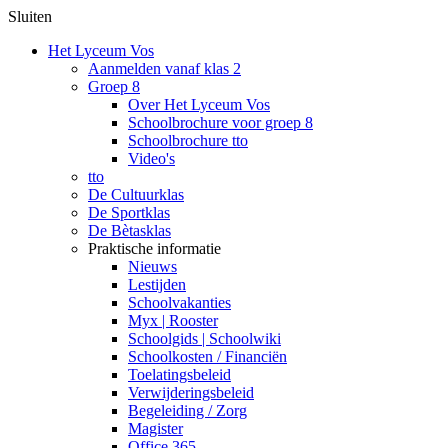
Sluiten
Het Lyceum Vos
Aanmelden vanaf klas 2
Groep 8
Over Het Lyceum Vos
Schoolbrochure voor groep 8
Schoolbrochure tto
Video's
tto
De Cultuurklas
De Sportklas
De Bètasklas
Praktische informatie
Nieuws
Lestijden
Schoolvakanties
Myx | Rooster
Schoolgids | Schoolwiki
Schoolkosten / Financiën
Toelatingsbeleid
Verwijderingsbeleid
Begeleiding / Zorg
Magister
Office 365