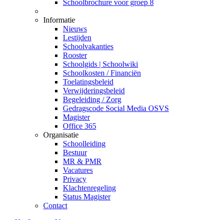
Schoolbrochure voor groep 8
Informatie
Nieuws
Lestijden
Schoolvakanties
Rooster
Schoolgids | Schoolwiki
Schoolkosten / Financiën
Toelatingsbeleid
Verwijderingsbeleid
Begeleiding / Zorg
Gedragscode Social Media OSVS
Magister
Office 365
Organisatie
Schoolleiding
Bestuur
MR & PMR
Vacatures
Privacy
Klachtenregeling
Status Magister
Contact