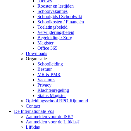
Nieuws
Rooster en lestijden
Schoolvakanties
Schoolgids | Schoolwiki
Schoolkosten / Financiën
Toelatingsbeleid
Verwijderingsbeleid
Begeleiding / Zorg
Magister
Office 365
Downloads
Organisatie
Schoolleiding
Bestuur
MR & PMR
Vacatures
Privacy
Klachtenregeling
Status Magister
Opleidingsschool RPO Rijnmond
Contact
De Internationale Vos
Aanmelden voor de ISK?
Aanmelden voor de Liftklas?
Liftklas