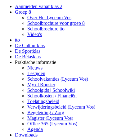
Aanmelden vanaf klas 2
Groep 8
Over Het Lyceum Vos
Schoolbrochure voor groep 8
Schoolbrochure tto
Video's
tto
De Cultuurklas
De Sportklas
De Bètasklas
Praktische informatie
Nieuws
Lestijden
Schoolvakanties (Lyceum Vos)
Myx | Rooster
Schoolgids | Schoolwiki
Schoolkosten / Financiën
Toelatingsbeleid
Verwijderingsbeleid (Lyceum Vos)
Begeleiding / Zorg
Magister (Lyceum Vos)
Office 365 (Lyceum Vos)
Agenda
Downloads