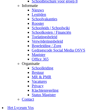
Schoolbrochure voor groep 8
Informatie
Nieuws
Lestijden
Schoolvakanties
Rooster
Schoolgids | Schoolwiki
Schoolkosten / Financiën
Toelatingsbeleid
Verwijderingsbeleid
Begeleiding / Zorg
Gedragscode Social Media OSVS
Magister
Office 365
Organisatie
Schoolleiding
Bestuur
MR & PMR
Vacatures
Privacy
Klachtenregeling
Status Magister
Contact
Het Lyceum Vos