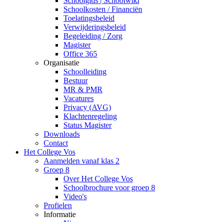
Schoolgids | Schoolwiki
Schoolkosten / Financiën
Toelatingsbeleid
Verwijderingsbeleid
Begeleiding / Zorg
Magister
Office 365
Organisatie
Schoolleiding
Bestuur
MR & PMR
Vacatures
Privacy (AVG)
Klachtenregeling
Status Magister
Downloads
Contact
Het College Vos
Aanmelden vanaf klas 2
Groep 8
Over Het College Vos
Schoolbrochure voor groep 8
Video's
Profielen
Informatie