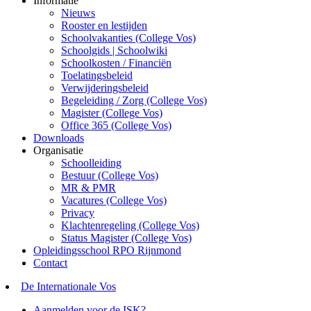
Informatie
Nieuws
Rooster en lestijden
Schoolvakanties (College Vos)
Schoolgids | Schoolwiki
Schoolkosten / Financiën
Toelatingsbeleid
Verwijderingsbeleid
Begeleiding / Zorg (College Vos)
Magister (College Vos)
Office 365 (College Vos)
Downloads
Organisatie
Schoolleiding
Bestuur (College Vos)
MR & PMR
Vacatures (College Vos)
Privacy
Klachtenregeling (College Vos)
Status Magister (College Vos)
Opleidingsschool RPO Rijnmond
Contact
De Internationale Vos
Aanmelden voor de ISK?