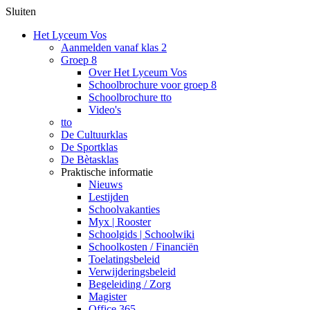
Sluiten
Het Lyceum Vos
Aanmelden vanaf klas 2
Groep 8
Over Het Lyceum Vos
Schoolbrochure voor groep 8
Schoolbrochure tto
Video's
tto
De Cultuurklas
De Sportklas
De Bètasklas
Praktische informatie
Nieuws
Lestijden
Schoolvakanties
Myx | Rooster
Schoolgids | Schoolwiki
Schoolkosten / Financiën
Toelatingsbeleid
Verwijderingsbeleid
Begeleiding / Zorg
Magister
Office 365