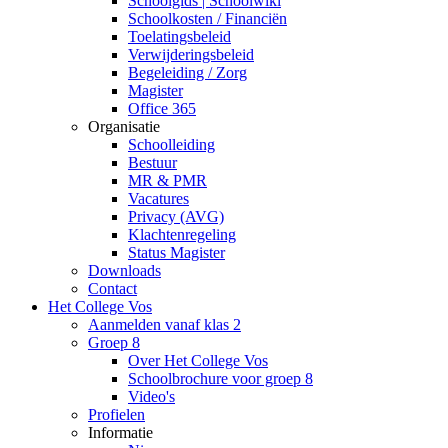
Schoolgids | Schoolwiki
Schoolkosten / Financiën
Toelatingsbeleid
Verwijderingsbeleid
Begeleiding / Zorg
Magister
Office 365
Organisatie
Schoolleiding
Bestuur
MR & PMR
Vacatures
Privacy (AVG)
Klachtenregeling
Status Magister
Downloads
Contact
Het College Vos
Aanmelden vanaf klas 2
Groep 8
Over Het College Vos
Schoolbrochure voor groep 8
Video's
Profielen
Informatie