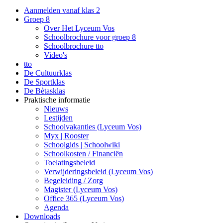
Aanmelden vanaf klas 2
Groep 8
Over Het Lyceum Vos
Schoolbrochure voor groep 8
Schoolbrochure tto
Video's
tto
De Cultuurklas
De Sportklas
De Bètasklas
Praktische informatie
Nieuws
Lestijden
Schoolvakanties (Lyceum Vos)
Myx | Rooster
Schoolgids | Schoolwiki
Schoolkosten / Financiën
Toelatingsbeleid
Verwijderingsbeleid (Lyceum Vos)
Begeleiding / Zorg
Magister (Lyceum Vos)
Office 365 (Lyceum Vos)
Agenda
Downloads