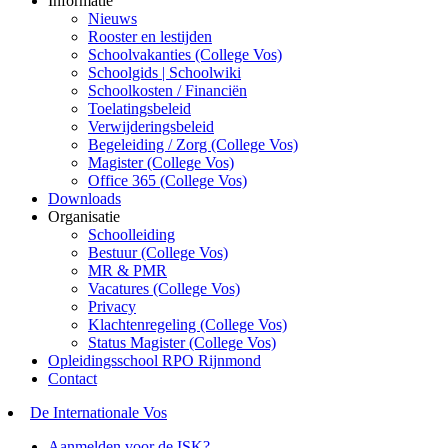
Informatie
Nieuws
Rooster en lestijden
Schoolvakanties (College Vos)
Schoolgids | Schoolwiki
Schoolkosten / Financiën
Toelatingsbeleid
Verwijderingsbeleid
Begeleiding / Zorg (College Vos)
Magister (College Vos)
Office 365 (College Vos)
Downloads
Organisatie
Schoolleiding
Bestuur (College Vos)
MR & PMR
Vacatures (College Vos)
Privacy
Klachtenregeling (College Vos)
Status Magister (College Vos)
Opleidingsschool RPO Rijnmond
Contact
De Internationale Vos
Aanmelden voor de ISK?