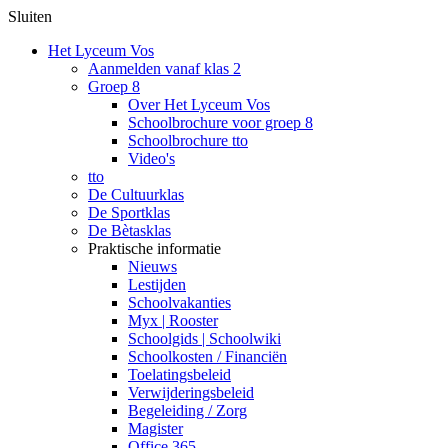
Sluiten
Het Lyceum Vos
Aanmelden vanaf klas 2
Groep 8
Over Het Lyceum Vos
Schoolbrochure voor groep 8
Schoolbrochure tto
Video's
tto
De Cultuurklas
De Sportklas
De Bètasklas
Praktische informatie
Nieuws
Lestijden
Schoolvakanties
Myx | Rooster
Schoolgids | Schoolwiki
Schoolkosten / Financiën
Toelatingsbeleid
Verwijderingsbeleid
Begeleiding / Zorg
Magister
Office 365