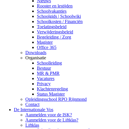
Nieuws
Rooster en lestijden
Schoolvakanties
Schoolgids | Schoolwiki
Schoolkosten / Financiën
Toelatingsbeleid
Verwijderingsbeleid
Begeleiding / Zorg
Magister
Office 365
Downloads
Organisatie
Schoolleiding
Bestuur
MR & PMR
Vacatures
Privacy
Klachtenregeling
Status Magister
Opleidingsschool RPO Rijnmond
Contact
De Internationale Vos
Aanmelden voor de ISK?
Aanmelden voor de Liftklas?
Liftklas