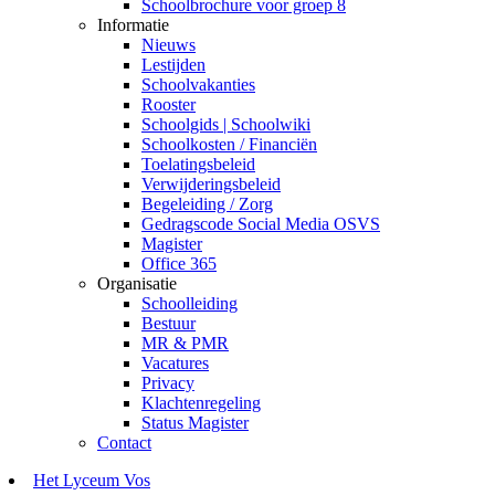
Schoolbrochure voor groep 8
Informatie
Nieuws
Lestijden
Schoolvakanties
Rooster
Schoolgids | Schoolwiki
Schoolkosten / Financiën
Toelatingsbeleid
Verwijderingsbeleid
Begeleiding / Zorg
Gedragscode Social Media OSVS
Magister
Office 365
Organisatie
Schoolleiding
Bestuur
MR & PMR
Vacatures
Privacy
Klachtenregeling
Status Magister
Contact
Het Lyceum Vos