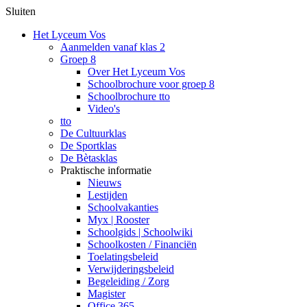
Sluiten
Het Lyceum Vos
Aanmelden vanaf klas 2
Groep 8
Over Het Lyceum Vos
Schoolbrochure voor groep 8
Schoolbrochure tto
Video's
tto
De Cultuurklas
De Sportklas
De Bètasklas
Praktische informatie
Nieuws
Lestijden
Schoolvakanties
Myx | Rooster
Schoolgids | Schoolwiki
Schoolkosten / Financiën
Toelatingsbeleid
Verwijderingsbeleid
Begeleiding / Zorg
Magister
Office 365