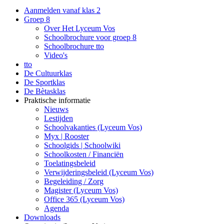
Aanmelden vanaf klas 2
Groep 8
Over Het Lyceum Vos
Schoolbrochure voor groep 8
Schoolbrochure tto
Video's
tto
De Cultuurklas
De Sportklas
De Bètasklas
Praktische informatie
Nieuws
Lestijden
Schoolvakanties (Lyceum Vos)
Myx | Rooster
Schoolgids | Schoolwiki
Schoolkosten / Financiën
Toelatingsbeleid
Verwijderingsbeleid (Lyceum Vos)
Begeleiding / Zorg
Magister (Lyceum Vos)
Office 365 (Lyceum Vos)
Agenda
Downloads