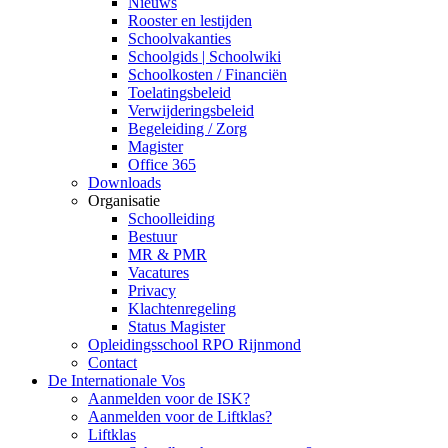
Nieuws
Rooster en lestijden
Schoolvakanties
Schoolgids | Schoolwiki
Schoolkosten / Financiën
Toelatingsbeleid
Verwijderingsbeleid
Begeleiding / Zorg
Magister
Office 365
Downloads
Organisatie
Schoolleiding
Bestuur
MR & PMR
Vacatures
Privacy
Klachtenregeling
Status Magister
Opleidingsschool RPO Rijnmond
Contact
De Internationale Vos
Aanmelden voor de ISK?
Aanmelden voor de Liftklas?
Liftklas