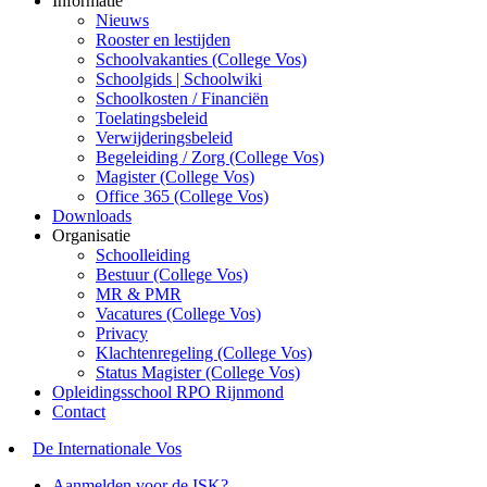
Informatie
Nieuws
Rooster en lestijden
Schoolvakanties (College Vos)
Schoolgids | Schoolwiki
Schoolkosten / Financiën
Toelatingsbeleid
Verwijderingsbeleid
Begeleiding / Zorg (College Vos)
Magister (College Vos)
Office 365 (College Vos)
Downloads
Organisatie
Schoolleiding
Bestuur (College Vos)
MR & PMR
Vacatures (College Vos)
Privacy
Klachtenregeling (College Vos)
Status Magister (College Vos)
Opleidingsschool RPO Rijnmond
Contact
De Internationale Vos
Aanmelden voor de ISK?