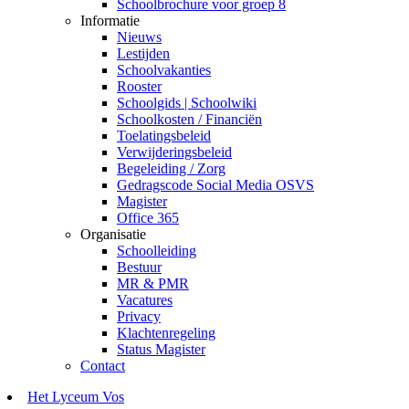
Schoolbrochure voor groep 8
Informatie
Nieuws
Lestijden
Schoolvakanties
Rooster
Schoolgids | Schoolwiki
Schoolkosten / Financiën
Toelatingsbeleid
Verwijderingsbeleid
Begeleiding / Zorg
Gedragscode Social Media OSVS
Magister
Office 365
Organisatie
Schoolleiding
Bestuur
MR & PMR
Vacatures
Privacy
Klachtenregeling
Status Magister
Contact
Het Lyceum Vos