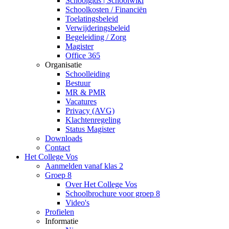
Schoolgids | Schoolwiki
Schoolkosten / Financiën
Toelatingsbeleid
Verwijderingsbeleid
Begeleiding / Zorg
Magister
Office 365
Organisatie
Schoolleiding
Bestuur
MR & PMR
Vacatures
Privacy (AVG)
Klachtenregeling
Status Magister
Downloads
Contact
Het College Vos
Aanmelden vanaf klas 2
Groep 8
Over Het College Vos
Schoolbrochure voor groep 8
Video's
Profielen
Informatie