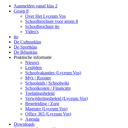
Aanmelden vanaf klas 2
Groep 8
Over Het Lyceum Vos
Schoolbrochure voor groep 8
Schoolbrochure tto
Video's
tto
De Cultuurklas
De Sportklas
De Bètasklas
Praktische informatie
Nieuws
Lestijden
Schoolvakanties (Lyceum Vos)
Myx | Rooster
Schoolgids | Schoolwiki
Schoolkosten / Financiën
Toelatingsbeleid
Verwijderingsbeleid (Lyceum Vos)
Begeleiding / Zorg
Magister (Lyceum Vos)
Office 365 (Lyceum Vos)
Agenda
Downloads