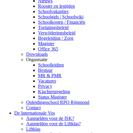
Nieuws
Rooster en lestijden
Schoolvakanties
Schoolgids | Schoolwiki
Schoolkosten / Financiën
Toelatingsbeleid
Verwijderingsbeleid
Begeleiding / Zorg
Magister
Office 365
Downloads
Organisatie
Schoolleiding
Bestuur
MR & PMR
Vacatures
Privacy
Klachtenregeling
Status Magister
Opleidingsschool RPO Rijnmond
Contact
De Internationale Vos
Aanmelden voor de ISK?
Aanmelden voor de Liftklas?
Liftklas