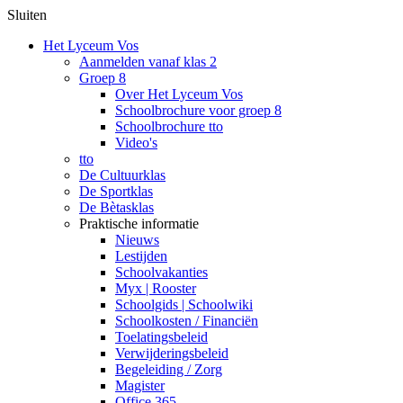
Sluiten
Het Lyceum Vos
Aanmelden vanaf klas 2
Groep 8
Over Het Lyceum Vos
Schoolbrochure voor groep 8
Schoolbrochure tto
Video's
tto
De Cultuurklas
De Sportklas
De Bètasklas
Praktische informatie
Nieuws
Lestijden
Schoolvakanties
Myx | Rooster
Schoolgids | Schoolwiki
Schoolkosten / Financiën
Toelatingsbeleid
Verwijderingsbeleid
Begeleiding / Zorg
Magister
Office 365