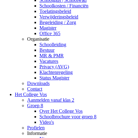
Schoolgids | Schoolwiki
Schoolkosten / Financiën
Toelatingsbeleid
Verwijderingsbeleid
Begeleiding / Zorg
Magister
Office 365
Organisatie
Schoolleiding
Bestuur
MR & PMR
Vacatures
Privacy (AVG)
Klachtenregeling
Status Magister
Downloads
Contact
Het College Vos
Aanmelden vanaf klas 2
Groep 8
Over Het College Vos
Schoolbrochure voor groep 8
Video's
Profielen
Informatie