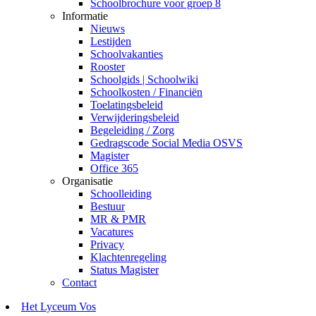
Schoolbrochure voor groep 8
Informatie
Nieuws
Lestijden
Schoolvakanties
Rooster
Schoolgids | Schoolwiki
Schoolkosten / Financiën
Toelatingsbeleid
Verwijderingsbeleid
Begeleiding / Zorg
Gedragscode Social Media OSVS
Magister
Office 365
Organisatie
Schoolleiding
Bestuur
MR & PMR
Vacatures
Privacy
Klachtenregeling
Status Magister
Contact
Het Lyceum Vos