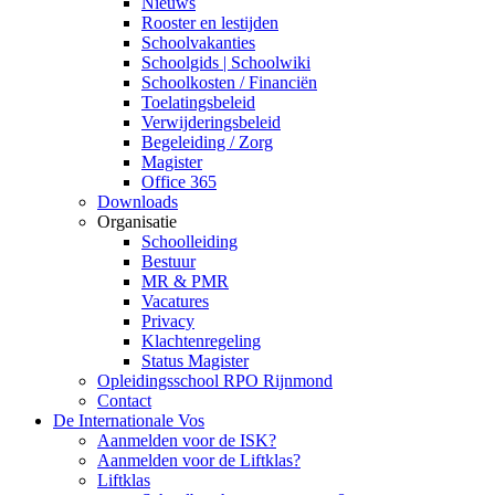
Nieuws
Rooster en lestijden
Schoolvakanties
Schoolgids | Schoolwiki
Schoolkosten / Financiën
Toelatingsbeleid
Verwijderingsbeleid
Begeleiding / Zorg
Magister
Office 365
Downloads
Organisatie
Schoolleiding
Bestuur
MR & PMR
Vacatures
Privacy
Klachtenregeling
Status Magister
Opleidingsschool RPO Rijnmond
Contact
De Internationale Vos
Aanmelden voor de ISK?
Aanmelden voor de Liftklas?
Liftklas