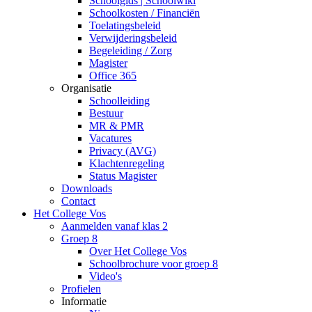
Schoolgids | Schoolwiki
Schoolkosten / Financiën
Toelatingsbeleid
Verwijderingsbeleid
Begeleiding / Zorg
Magister
Office 365
Organisatie
Schoolleiding
Bestuur
MR & PMR
Vacatures
Privacy (AVG)
Klachtenregeling
Status Magister
Downloads
Contact
Het College Vos
Aanmelden vanaf klas 2
Groep 8
Over Het College Vos
Schoolbrochure voor groep 8
Video's
Profielen
Informatie