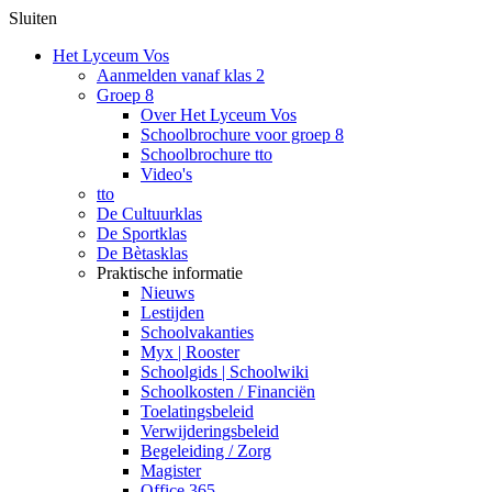
Sluiten
Het Lyceum Vos
Aanmelden vanaf klas 2
Groep 8
Over Het Lyceum Vos
Schoolbrochure voor groep 8
Schoolbrochure tto
Video's
tto
De Cultuurklas
De Sportklas
De Bètasklas
Praktische informatie
Nieuws
Lestijden
Schoolvakanties
Myx | Rooster
Schoolgids | Schoolwiki
Schoolkosten / Financiën
Toelatingsbeleid
Verwijderingsbeleid
Begeleiding / Zorg
Magister
Office 365