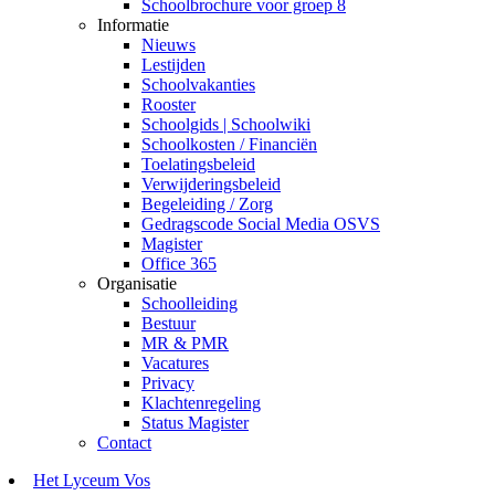
Schoolbrochure voor groep 8
Informatie
Nieuws
Lestijden
Schoolvakanties
Rooster
Schoolgids | Schoolwiki
Schoolkosten / Financiën
Toelatingsbeleid
Verwijderingsbeleid
Begeleiding / Zorg
Gedragscode Social Media OSVS
Magister
Office 365
Organisatie
Schoolleiding
Bestuur
MR & PMR
Vacatures
Privacy
Klachtenregeling
Status Magister
Contact
Het Lyceum Vos