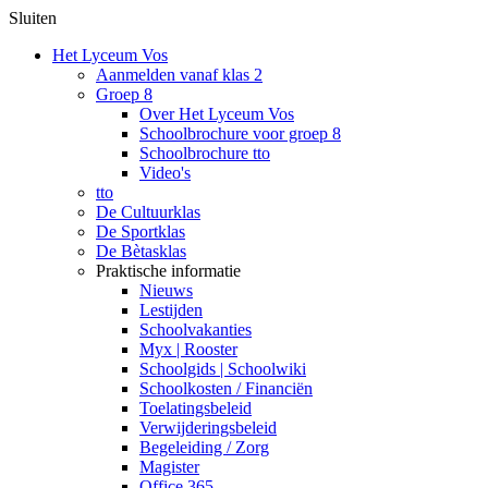
Sluiten
Het Lyceum Vos
Aanmelden vanaf klas 2
Groep 8
Over Het Lyceum Vos
Schoolbrochure voor groep 8
Schoolbrochure tto
Video's
tto
De Cultuurklas
De Sportklas
De Bètasklas
Praktische informatie
Nieuws
Lestijden
Schoolvakanties
Myx | Rooster
Schoolgids | Schoolwiki
Schoolkosten / Financiën
Toelatingsbeleid
Verwijderingsbeleid
Begeleiding / Zorg
Magister
Office 365