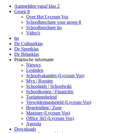
Aanmelden vanaf klas 2
Groep 8
Over Het Lyceum Vos
Schoolbrochure voor groep 8
Schoolbrochure tto
Video's
tto
De Cultuurklas
De Sportklas
De Bètasklas
Praktische informatie
Nieuws
Lestijden
Schoolvakanties (Lyceum Vos)
Myx | Rooster
Schoolgids | Schoolwiki
Schoolkosten / Financiën
Toelatingsbeleid
Verwijderingsbeleid (Lyceum Vos)
Begeleiding / Zorg
Magister (Lyceum Vos)
Office 365 (Lyceum Vos)
Agenda
Downloads