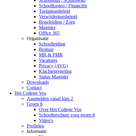
Schoolgids | Schoolwiki
Schoolkosten / Financiën
Toelatingsbeleid
Verwijderingsbeleid
Begeleiding / Zorg
Magister
Office 365
Organisatie
Schoolleiding
Bestuur
MR & PMR
Vacatures
Privacy (AVG)
Klachtenregeling
Status Magister
Downloads
Contact
Het College Vos
Aanmelden vanaf klas 2
Groep 8
Over Het College Vos
Schoolbrochure voor groep 8
Video's
Profielen
Informatie