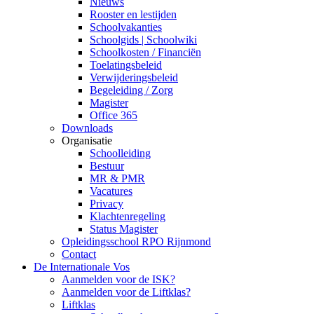
Nieuws
Rooster en lestijden
Schoolvakanties
Schoolgids | Schoolwiki
Schoolkosten / Financiën
Toelatingsbeleid
Verwijderingsbeleid
Begeleiding / Zorg
Magister
Office 365
Downloads
Organisatie
Schoolleiding
Bestuur
MR & PMR
Vacatures
Privacy
Klachtenregeling
Status Magister
Opleidingsschool RPO Rijnmond
Contact
De Internationale Vos
Aanmelden voor de ISK?
Aanmelden voor de Liftklas?
Liftklas