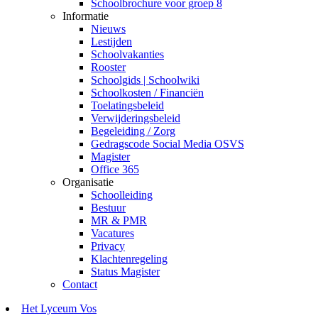
Schoolbrochure voor groep 8
Informatie
Nieuws
Lestijden
Schoolvakanties
Rooster
Schoolgids | Schoolwiki
Schoolkosten / Financiën
Toelatingsbeleid
Verwijderingsbeleid
Begeleiding / Zorg
Gedragscode Social Media OSVS
Magister
Office 365
Organisatie
Schoolleiding
Bestuur
MR & PMR
Vacatures
Privacy
Klachtenregeling
Status Magister
Contact
Het Lyceum Vos