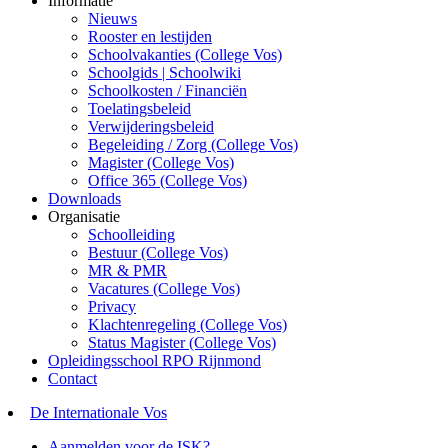
Informatie
Nieuws
Rooster en lestijden
Schoolvakanties (College Vos)
Schoolgids | Schoolwiki
Schoolkosten / Financiën
Toelatingsbeleid
Verwijderingsbeleid
Begeleiding / Zorg (College Vos)
Magister (College Vos)
Office 365 (College Vos)
Downloads
Organisatie
Schoolleiding
Bestuur (College Vos)
MR & PMR
Vacatures (College Vos)
Privacy
Klachtenregeling (College Vos)
Status Magister (College Vos)
Opleidingsschool RPO Rijnmond
Contact
De Internationale Vos
Aanmelden voor de ISK?