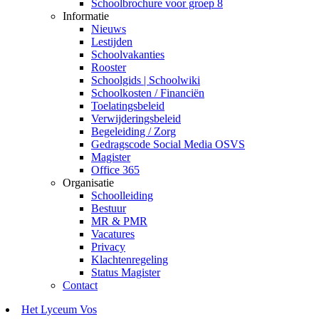
Schoolbrochure voor groep 8
Informatie
Nieuws
Lestijden
Schoolvakanties
Rooster
Schoolgids | Schoolwiki
Schoolkosten / Financiën
Toelatingsbeleid
Verwijderingsbeleid
Begeleiding / Zorg
Gedragscode Social Media OSVS
Magister
Office 365
Organisatie
Schoolleiding
Bestuur
MR & PMR
Vacatures
Privacy
Klachtenregeling
Status Magister
Contact
Het Lyceum Vos