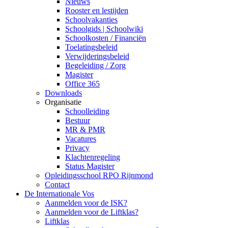
Nieuws
Rooster en lestijden
Schoolvakanties
Schoolgids | Schoolwiki
Schoolkosten / Financiën
Toelatingsbeleid
Verwijderingsbeleid
Begeleiding / Zorg
Magister
Office 365
Downloads
Organisatie
Schoolleiding
Bestuur
MR & PMR
Vacatures
Privacy
Klachtenregeling
Status Magister
Opleidingsschool RPO Rijnmond
Contact
De Internationale Vos
Aanmelden voor de ISK?
Aanmelden voor de Liftklas?
Liftklas