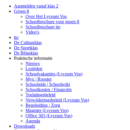
Aanmelden vanaf klas 2
Groep 8
Over Het Lyceum Vos
Schoolbrochure voor groep 8
Schoolbrochure tto
Video's
tto
De Cultuurklas
De Sportklas
De Bètasklas
Praktische informatie
Nieuws
Lestijden
Schoolvakanties (Lyceum Vos)
Myx | Rooster
Schoolgids | Schoolwiki
Schoolkosten / Financiën
Toelatingsbeleid
Verwijderingsbeleid (Lyceum Vos)
Begeleiding / Zorg
Magister (Lyceum Vos)
Office 365 (Lyceum Vos)
Agenda
Downloads