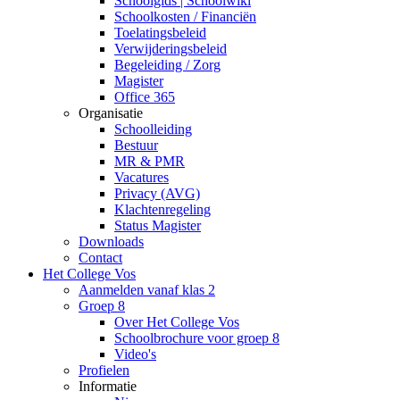
Schoolgids | Schoolwiki
Schoolkosten / Financiën
Toelatingsbeleid
Verwijderingsbeleid
Begeleiding / Zorg
Magister
Office 365
Organisatie
Schoolleiding
Bestuur
MR & PMR
Vacatures
Privacy (AVG)
Klachtenregeling
Status Magister
Downloads
Contact
Het College Vos
Aanmelden vanaf klas 2
Groep 8
Over Het College Vos
Schoolbrochure voor groep 8
Video's
Profielen
Informatie