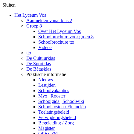
Sluiten
Het Lyceum Vos
Aanmelden vanaf klas 2
Groep 8
Over Het Lyceum Vos
Schoolbrochure voor groep 8
Schoolbrochure tto
Video's
tto
De Cultuurklas
De Sportklas
De Bètasklas
Praktische informatie
Nieuws
Lestijden
Schoolvakanties
Myx | Rooster
Schoolgids | Schoolwiki
Schoolkosten / Financiën
Toelatingsbeleid
Verwijderingsbeleid
Begeleiding / Zorg
Magister
Office 365