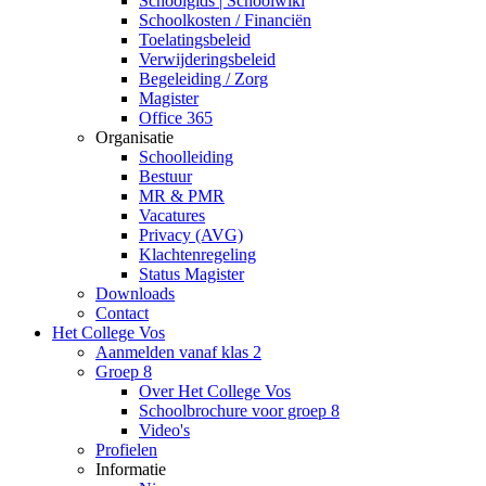
Schoolgids | Schoolwiki
Schoolkosten / Financiën
Toelatingsbeleid
Verwijderingsbeleid
Begeleiding / Zorg
Magister
Office 365
Organisatie
Schoolleiding
Bestuur
MR & PMR
Vacatures
Privacy (AVG)
Klachtenregeling
Status Magister
Downloads
Contact
Het College Vos
Aanmelden vanaf klas 2
Groep 8
Over Het College Vos
Schoolbrochure voor groep 8
Video's
Profielen
Informatie