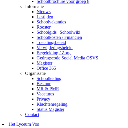
Schoolbrochure voor groep 8
Informatie
Nieuws
Lestijden
Schoolvakanties
Rooster
Schoolgids | Schoolwiki
Schoolkosten / Financiën
Toelatingsbeleid
Verwijderingsbeleid
Begeleiding / Zorg
Gedragscode Social Media OSVS
Magister
Office 365
Organisatie
Schoolleiding
Bestuur
MR & PMR
Vacatures
Privacy
Klachtenregeling
Status Magister
Contact
Het Lyceum Vos