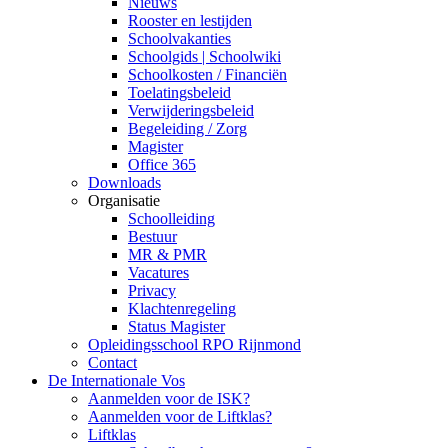
Nieuws
Rooster en lestijden
Schoolvakanties
Schoolgids | Schoolwiki
Schoolkosten / Financiën
Toelatingsbeleid
Verwijderingsbeleid
Begeleiding / Zorg
Magister
Office 365
Downloads
Organisatie
Schoolleiding
Bestuur
MR & PMR
Vacatures
Privacy
Klachtenregeling
Status Magister
Opleidingsschool RPO Rijnmond
Contact
De Internationale Vos
Aanmelden voor de ISK?
Aanmelden voor de Liftklas?
Liftklas