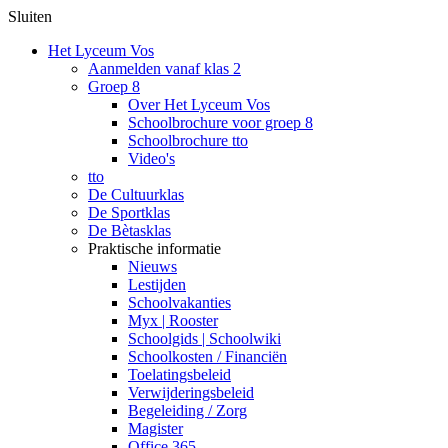
Sluiten
Het Lyceum Vos
Aanmelden vanaf klas 2
Groep 8
Over Het Lyceum Vos
Schoolbrochure voor groep 8
Schoolbrochure tto
Video's
tto
De Cultuurklas
De Sportklas
De Bètasklas
Praktische informatie
Nieuws
Lestijden
Schoolvakanties
Myx | Rooster
Schoolgids | Schoolwiki
Schoolkosten / Financiën
Toelatingsbeleid
Verwijderingsbeleid
Begeleiding / Zorg
Magister
Office 365