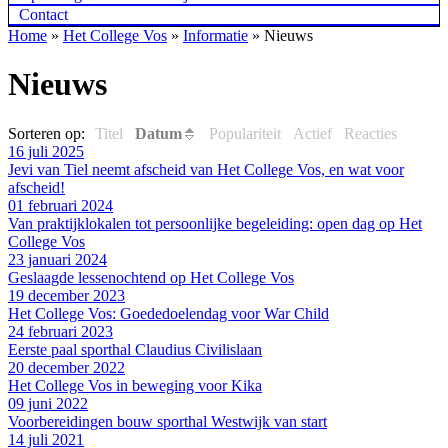
Contact
Home
»
Het College Vos
»
Informatie
»
Nieuws
Nieuws
Sorteren op:
Titel
Datum
Populariteit
Actief
Reacties
16 juli 2025
Jevi van Tiel neemt afscheid van Het College Vos, en wat voor
afscheid!
01 februari 2024
Van praktijklokalen tot persoonlijke begeleiding: open dag op Het
College Vos
23 januari 2024
Geslaagde lessenochtend op Het College Vos
19 december 2023
Het College Vos: Goededoelendag voor War Child
24 februari 2023
Eerste paal sporthal Claudius Civilislaan
20 december 2022
Het College Vos in beweging voor Kika
09 juni 2022
Voorbereidingen bouw sporthal Westwijk van start
14 juli 2021