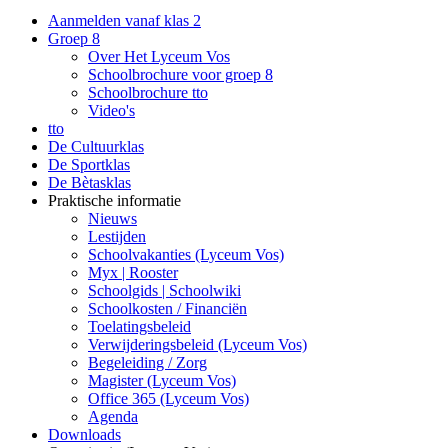
Aanmelden vanaf klas 2
Groep 8
Over Het Lyceum Vos
Schoolbrochure voor groep 8
Schoolbrochure tto
Video's
tto
De Cultuurklas
De Sportklas
De Bètasklas
Praktische informatie
Nieuws
Lestijden
Schoolvakanties (Lyceum Vos)
Myx | Rooster
Schoolgids | Schoolwiki
Schoolkosten / Financiën
Toelatingsbeleid
Verwijderingsbeleid (Lyceum Vos)
Begeleiding / Zorg
Magister (Lyceum Vos)
Office 365 (Lyceum Vos)
Agenda
Downloads