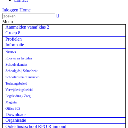
Contact
Inloggen
Home

Menu
Aanmelden vanaf klas 2
Groep 8
Profielen
Informatie
Nieuws
Rooster en lestijden
Schoolvakanties
Schoolgids | Schoolwiki
Schoolkosten / Financiën
Toelatingsbeleid
Verwijderingsbeleid
Begeleiding / Zorg
Magister
Office 365
Downloads
Organisatie
Opleidingsschool RPO Rijnmond