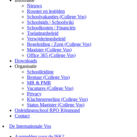
Informatie
Nieuws
Rooster en lestijden
Schoolvakanties (College Vos)
Schoolgids | Schoolwiki
Schoolkosten / Financiën
Toelatingsbeleid
Verwijderingsbeleid
Begeleiding / Zorg (College Vos)
Magister (College Vos)
Office 365 (College Vos)
Downloads
Organisatie
Schoolleiding
Bestuur (College Vos)
MR & PMR
Vacatures (College Vos)
Privacy
Klachtenregeling (College Vos)
Status Magister (College Vos)
Opleidingsschool RPO Rijnmond
Contact
De Internationale Vos
Aanmelden voor de ISK?