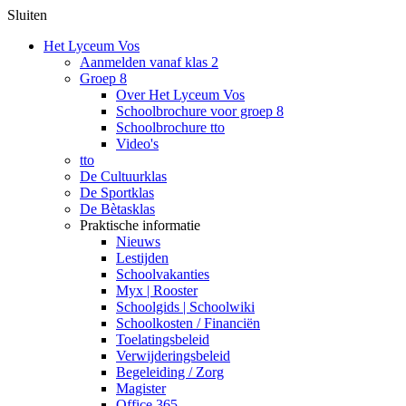
Sluiten
Het Lyceum Vos
Aanmelden vanaf klas 2
Groep 8
Over Het Lyceum Vos
Schoolbrochure voor groep 8
Schoolbrochure tto
Video's
tto
De Cultuurklas
De Sportklas
De Bètasklas
Praktische informatie
Nieuws
Lestijden
Schoolvakanties
Myx | Rooster
Schoolgids | Schoolwiki
Schoolkosten / Financiën
Toelatingsbeleid
Verwijderingsbeleid
Begeleiding / Zorg
Magister
Office 365