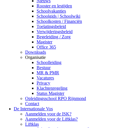
Nieuws
Rooster en lestijden
Schoolvakanties
Schoolgids | Schoolwiki
Schoolkosten / Financiën
Toelatingsbeleid
Verwijderingsbeleid
Begeleiding / Zorg
Magister
Office 365
Downloads
Organisatie
Schoolleiding
Bestuur
MR & PMR
Vacatures
Privacy
Klachtenregeling
Status Magister
Opleidingsschool RPO Rijnmond
Contact
De Internationale Vos
Aanmelden voor de ISK?
Aanmelden voor de Liftklas?
Liftklas