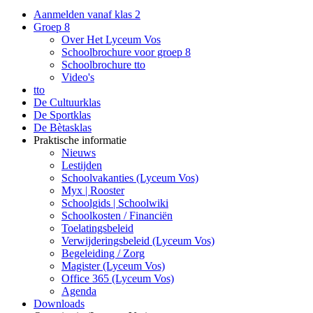
Aanmelden vanaf klas 2
Groep 8
Over Het Lyceum Vos
Schoolbrochure voor groep 8
Schoolbrochure tto
Video's
tto
De Cultuurklas
De Sportklas
De Bètasklas
Praktische informatie
Nieuws
Lestijden
Schoolvakanties (Lyceum Vos)
Myx | Rooster
Schoolgids | Schoolwiki
Schoolkosten / Financiën
Toelatingsbeleid
Verwijderingsbeleid (Lyceum Vos)
Begeleiding / Zorg
Magister (Lyceum Vos)
Office 365 (Lyceum Vos)
Agenda
Downloads