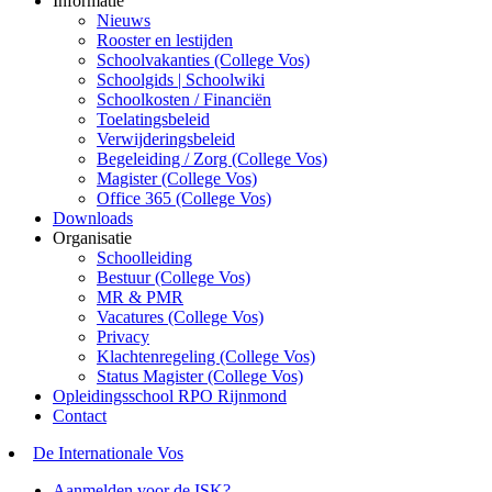
Informatie
Nieuws
Rooster en lestijden
Schoolvakanties (College Vos)
Schoolgids | Schoolwiki
Schoolkosten / Financiën
Toelatingsbeleid
Verwijderingsbeleid
Begeleiding / Zorg (College Vos)
Magister (College Vos)
Office 365 (College Vos)
Downloads
Organisatie
Schoolleiding
Bestuur (College Vos)
MR & PMR
Vacatures (College Vos)
Privacy
Klachtenregeling (College Vos)
Status Magister (College Vos)
Opleidingsschool RPO Rijnmond
Contact
De Internationale Vos
Aanmelden voor de ISK?