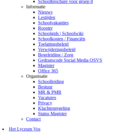
Schoolbrochure voor groep 8
Informatie
Nieuws
Lestijden
Schoolvakanties
Rooster
Schoolgids | Schoolwiki
Schoolkosten / Financiën
Toelatingsbeleid
Verwijderingsbeleid
Begeleiding / Zorg
Gedragscode Social Media OSVS
Magister
Office 365
Organisatie
Schoolleiding
Bestuur
MR & PMR
Vacatures
Privacy
Klachtenregeling
Status Magister
Contact
Het Lyceum Vos