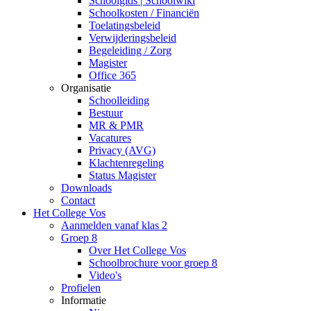
Schoolgids | Schoolwiki
Schoolkosten / Financiën
Toelatingsbeleid
Verwijderingsbeleid
Begeleiding / Zorg
Magister
Office 365
Organisatie
Schoolleiding
Bestuur
MR & PMR
Vacatures
Privacy (AVG)
Klachtenregeling
Status Magister
Downloads
Contact
Het College Vos
Aanmelden vanaf klas 2
Groep 8
Over Het College Vos
Schoolbrochure voor groep 8
Video's
Profielen
Informatie