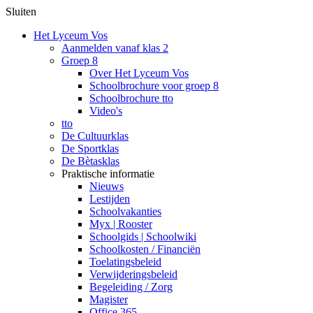
Sluiten
Het Lyceum Vos
Aanmelden vanaf klas 2
Groep 8
Over Het Lyceum Vos
Schoolbrochure voor groep 8
Schoolbrochure tto
Video's
tto
De Cultuurklas
De Sportklas
De Bètasklas
Praktische informatie
Nieuws
Lestijden
Schoolvakanties
Myx | Rooster
Schoolgids | Schoolwiki
Schoolkosten / Financiën
Toelatingsbeleid
Verwijderingsbeleid
Begeleiding / Zorg
Magister
Office 365