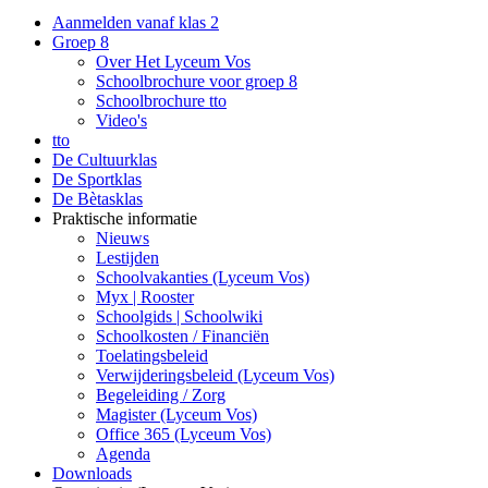
Aanmelden vanaf klas 2
Groep 8
Over Het Lyceum Vos
Schoolbrochure voor groep 8
Schoolbrochure tto
Video's
tto
De Cultuurklas
De Sportklas
De Bètasklas
Praktische informatie
Nieuws
Lestijden
Schoolvakanties (Lyceum Vos)
Myx | Rooster
Schoolgids | Schoolwiki
Schoolkosten / Financiën
Toelatingsbeleid
Verwijderingsbeleid (Lyceum Vos)
Begeleiding / Zorg
Magister (Lyceum Vos)
Office 365 (Lyceum Vos)
Agenda
Downloads