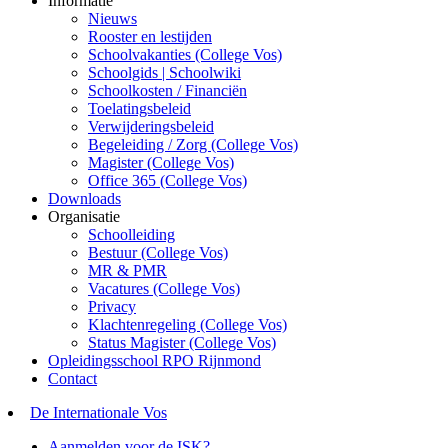
Informatie
Nieuws
Rooster en lestijden
Schoolvakanties (College Vos)
Schoolgids | Schoolwiki
Schoolkosten / Financiën
Toelatingsbeleid
Verwijderingsbeleid
Begeleiding / Zorg (College Vos)
Magister (College Vos)
Office 365 (College Vos)
Downloads
Organisatie
Schoolleiding
Bestuur (College Vos)
MR & PMR
Vacatures (College Vos)
Privacy
Klachtenregeling (College Vos)
Status Magister (College Vos)
Opleidingsschool RPO Rijnmond
Contact
De Internationale Vos
Aanmelden voor de ISK?