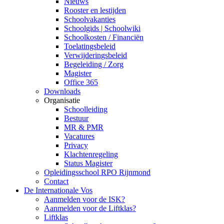
Nieuws
Rooster en lestijden
Schoolvakanties
Schoolgids | Schoolwiki
Schoolkosten / Financiën
Toelatingsbeleid
Verwijderingsbeleid
Begeleiding / Zorg
Magister
Office 365
Downloads
Organisatie
Schoolleiding
Bestuur
MR & PMR
Vacatures
Privacy
Klachtenregeling
Status Magister
Opleidingsschool RPO Rijnmond
Contact
De Internationale Vos
Aanmelden voor de ISK?
Aanmelden voor de Liftklas?
Liftklas