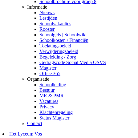
Schoolbrochure voor groep 8
Informatie
Nieuws
Lestijden
Schoolvakanties
Rooster
Schoolgids | Schoolwiki
Schoolkosten / Financiën
Toelatingsbeleid
Verwijderingsbeleid
Begeleiding / Zorg
Gedragscode Social Media OSVS
Magister
Office 365
Organisatie
Schoolleiding
Bestuur
MR & PMR
Vacatures
Privacy
Klachtenregeling
Status Magister
Contact
Het Lyceum Vos