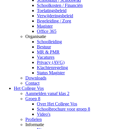
Schoolgids | Schoolwiki
Schoolkosten / Financiën
Toelatingsbeleid
Verwijderingsbeleid
Begeleiding / Zorg
Magister
Office 365
Organisatie
Schoolleiding
Bestuur
MR & PMR
Vacatures
Privacy (AVG)
Klachtenregeling
Status Magister
Downloads
Contact
Het College Vos
Aanmelden vanaf klas 2
Groep 8
Over Het College Vos
Schoolbrochure voor groep 8
Video's
Profielen
Informatie