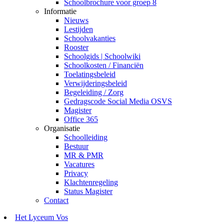
Schoolbrochure voor groep 8
Informatie
Nieuws
Lestijden
Schoolvakanties
Rooster
Schoolgids | Schoolwiki
Schoolkosten / Financiën
Toelatingsbeleid
Verwijderingsbeleid
Begeleiding / Zorg
Gedragscode Social Media OSVS
Magister
Office 365
Organisatie
Schoolleiding
Bestuur
MR & PMR
Vacatures
Privacy
Klachtenregeling
Status Magister
Contact
Het Lyceum Vos