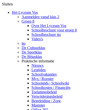
Sluiten
Het Lyceum Vos
Aanmelden vanaf klas 2
Groep 8
Over Het Lyceum Vos
Schoolbrochure voor groep 8
Schoolbrochure tto
Video's
tto
De Cultuurklas
De Sportklas
De Bètasklas
Praktische informatie
Nieuws
Lestijden
Schoolvakanties
Myx | Rooster
Schoolgids | Schoolwiki
Schoolkosten / Financiën
Toelatingsbeleid
Verwijderingsbeleid
Begeleiding / Zorg
Magister
Office 365