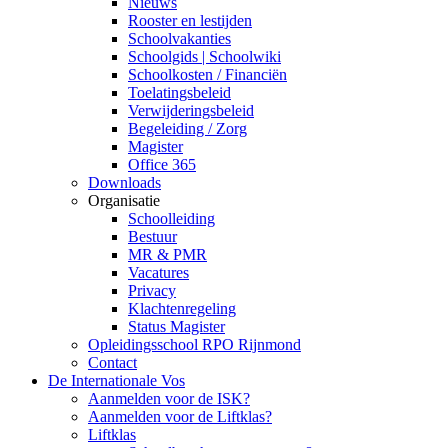
Nieuws
Rooster en lestijden
Schoolvakanties
Schoolgids | Schoolwiki
Schoolkosten / Financiën
Toelatingsbeleid
Verwijderingsbeleid
Begeleiding / Zorg
Magister
Office 365
Downloads
Organisatie
Schoolleiding
Bestuur
MR & PMR
Vacatures
Privacy
Klachtenregeling
Status Magister
Opleidingsschool RPO Rijnmond
Contact
De Internationale Vos
Aanmelden voor de ISK?
Aanmelden voor de Liftklas?
Liftklas