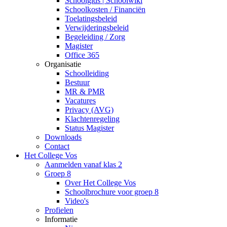
Schoolgids | Schoolwiki
Schoolkosten / Financiën
Toelatingsbeleid
Verwijderingsbeleid
Begeleiding / Zorg
Magister
Office 365
Organisatie
Schoolleiding
Bestuur
MR & PMR
Vacatures
Privacy (AVG)
Klachtenregeling
Status Magister
Downloads
Contact
Het College Vos
Aanmelden vanaf klas 2
Groep 8
Over Het College Vos
Schoolbrochure voor groep 8
Video's
Profielen
Informatie