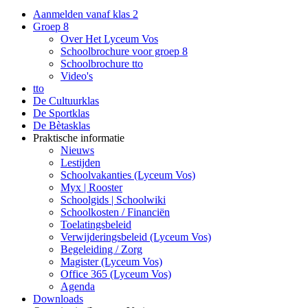
Aanmelden vanaf klas 2
Groep 8
Over Het Lyceum Vos
Schoolbrochure voor groep 8
Schoolbrochure tto
Video's
tto
De Cultuurklas
De Sportklas
De Bètasklas
Praktische informatie
Nieuws
Lestijden
Schoolvakanties (Lyceum Vos)
Myx | Rooster
Schoolgids | Schoolwiki
Schoolkosten / Financiën
Toelatingsbeleid
Verwijderingsbeleid (Lyceum Vos)
Begeleiding / Zorg
Magister (Lyceum Vos)
Office 365 (Lyceum Vos)
Agenda
Downloads