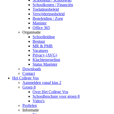
Schoolgids | Schoolwiki
Schoolkosten / Financiën
Toelatingsbeleid
Verwijderingsbeleid
Begeleiding / Zorg
Magister
Office 365
Organisatie
Schoolleiding
Bestuur
MR & PMR
Vacatures
Privacy (AVG)
Klachtenregeling
Status Magister
Downloads
Contact
Het College Vos
Aanmelden vanaf klas 2
Groep 8
Over Het College Vos
Schoolbrochure voor groep 8
Video's
Profielen
Informatie