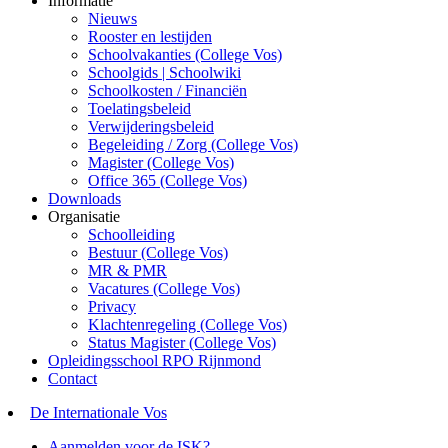
Informatie
Nieuws
Rooster en lestijden
Schoolvakanties (College Vos)
Schoolgids | Schoolwiki
Schoolkosten / Financiën
Toelatingsbeleid
Verwijderingsbeleid
Begeleiding / Zorg (College Vos)
Magister (College Vos)
Office 365 (College Vos)
Downloads
Organisatie
Schoolleiding
Bestuur (College Vos)
MR & PMR
Vacatures (College Vos)
Privacy
Klachtenregeling (College Vos)
Status Magister (College Vos)
Opleidingsschool RPO Rijnmond
Contact
De Internationale Vos
Aanmelden voor de ISK?