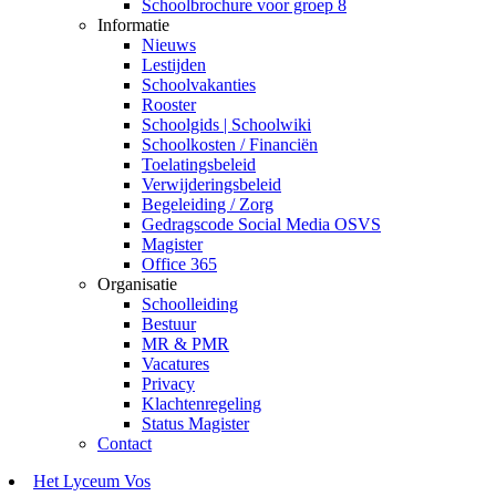
Schoolbrochure voor groep 8
Informatie
Nieuws
Lestijden
Schoolvakanties
Rooster
Schoolgids | Schoolwiki
Schoolkosten / Financiën
Toelatingsbeleid
Verwijderingsbeleid
Begeleiding / Zorg
Gedragscode Social Media OSVS
Magister
Office 365
Organisatie
Schoolleiding
Bestuur
MR & PMR
Vacatures
Privacy
Klachtenregeling
Status Magister
Contact
Het Lyceum Vos