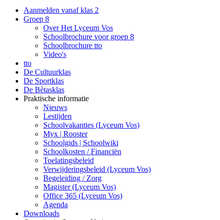
Aanmelden vanaf klas 2
Groep 8
Over Het Lyceum Vos
Schoolbrochure voor groep 8
Schoolbrochure tto
Video's
tto
De Cultuurklas
De Sportklas
De Bètasklas
Praktische informatie
Nieuws
Lestijden
Schoolvakanties (Lyceum Vos)
Myx | Rooster
Schoolgids | Schoolwiki
Schoolkosten / Financiën
Toelatingsbeleid
Verwijderingsbeleid (Lyceum Vos)
Begeleiding / Zorg
Magister (Lyceum Vos)
Office 365 (Lyceum Vos)
Agenda
Downloads