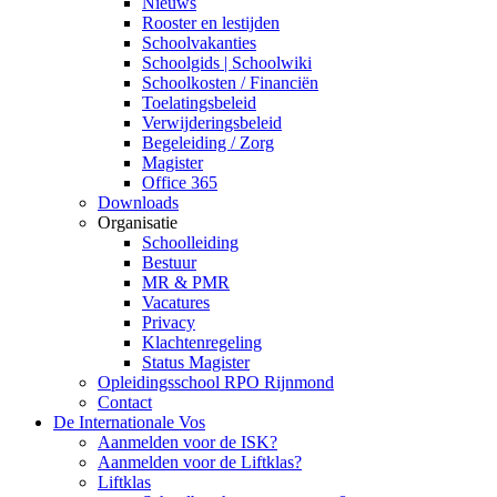
Nieuws
Rooster en lestijden
Schoolvakanties
Schoolgids | Schoolwiki
Schoolkosten / Financiën
Toelatingsbeleid
Verwijderingsbeleid
Begeleiding / Zorg
Magister
Office 365
Downloads
Organisatie
Schoolleiding
Bestuur
MR & PMR
Vacatures
Privacy
Klachtenregeling
Status Magister
Opleidingsschool RPO Rijnmond
Contact
De Internationale Vos
Aanmelden voor de ISK?
Aanmelden voor de Liftklas?
Liftklas