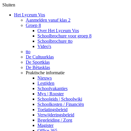
Sluiten
Het Lyceum Vos
Aanmelden vanaf klas 2
Groep 8
Over Het Lyceum Vos
Schoolbrochure voor groep 8
Schoolbrochure tto
Video's
tto
De Cultuurklas
De Sportklas
De Bètasklas
Praktische informatie
Nieuws
Lestijden
Schoolvakanties
Myx | Rooster
Schoolgids | Schoolwiki
Schoolkosten / Financiën
Toelatingsbeleid
Verwijderingsbeleid
Begeleiding / Zorg
Magister
Office 365