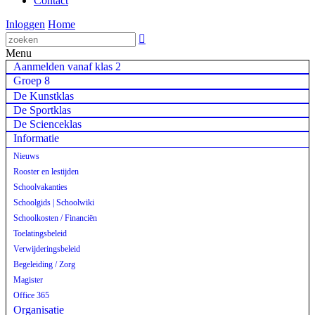
Contact
Inloggen
Home

Menu
Aanmelden vanaf klas 2
Groep 8
De Kunstklas
De Sportklas
De Scienceklas
Informatie
Nieuws
Rooster en lestijden
Schoolvakanties
Schoolgids | Schoolwiki
Schoolkosten / Financiën
Toelatingsbeleid
Verwijderingsbeleid
Begeleiding / Zorg
Magister
Office 365
Organisatie