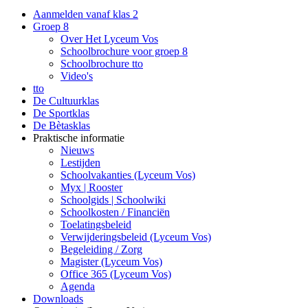
Aanmelden vanaf klas 2
Groep 8
Over Het Lyceum Vos
Schoolbrochure voor groep 8
Schoolbrochure tto
Video's
tto
De Cultuurklas
De Sportklas
De Bètasklas
Praktische informatie
Nieuws
Lestijden
Schoolvakanties (Lyceum Vos)
Myx | Rooster
Schoolgids | Schoolwiki
Schoolkosten / Financiën
Toelatingsbeleid
Verwijderingsbeleid (Lyceum Vos)
Begeleiding / Zorg
Magister (Lyceum Vos)
Office 365 (Lyceum Vos)
Agenda
Downloads