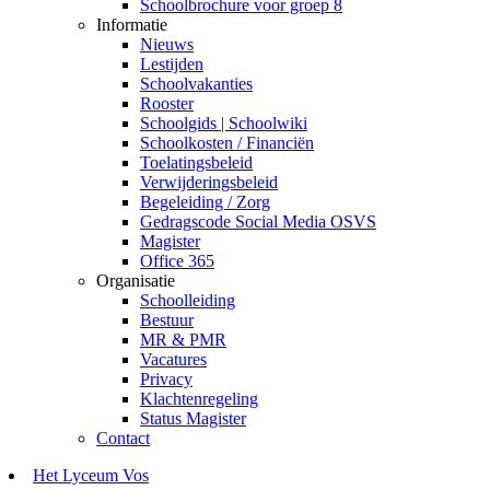
Schoolbrochure voor groep 8
Informatie
Nieuws
Lestijden
Schoolvakanties
Rooster
Schoolgids | Schoolwiki
Schoolkosten / Financiën
Toelatingsbeleid
Verwijderingsbeleid
Begeleiding / Zorg
Gedragscode Social Media OSVS
Magister
Office 365
Organisatie
Schoolleiding
Bestuur
MR & PMR
Vacatures
Privacy
Klachtenregeling
Status Magister
Contact
Het Lyceum Vos