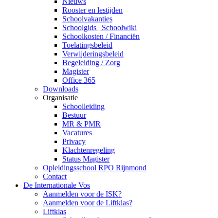
Nieuws
Rooster en lestijden
Schoolvakanties
Schoolgids | Schoolwiki
Schoolkosten / Financiën
Toelatingsbeleid
Verwijderingsbeleid
Begeleiding / Zorg
Magister
Office 365
Downloads
Organisatie
Schoolleiding
Bestuur
MR & PMR
Vacatures
Privacy
Klachtenregeling
Status Magister
Opleidingsschool RPO Rijnmond
Contact
De Internationale Vos
Aanmelden voor de ISK?
Aanmelden voor de Liftklas?
Liftklas