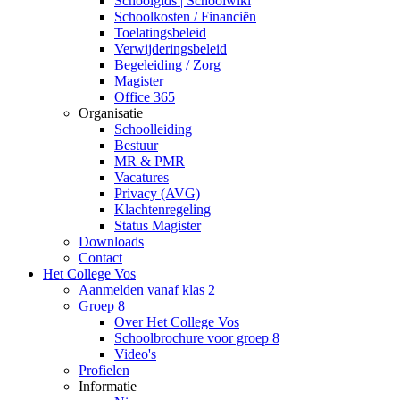
Schoolgids | Schoolwiki
Schoolkosten / Financiën
Toelatingsbeleid
Verwijderingsbeleid
Begeleiding / Zorg
Magister
Office 365
Organisatie
Schoolleiding
Bestuur
MR & PMR
Vacatures
Privacy (AVG)
Klachtenregeling
Status Magister
Downloads
Contact
Het College Vos
Aanmelden vanaf klas 2
Groep 8
Over Het College Vos
Schoolbrochure voor groep 8
Video's
Profielen
Informatie