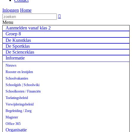
Contact
Inloggen
Home

Menu
Aanmelden vanaf klas 2
Groep 8
De Kunstklas
De Sportklas
De Scienceklas
Informatie
Nieuws
Rooster en lestijden
Schoolvakanties
Schoolgids | Schoolwiki
Schoolkosten / Financiën
Toelatingsbeleid
Verwijderingsbeleid
Begeleiding / Zorg
Magister
Office 365
Organisatie