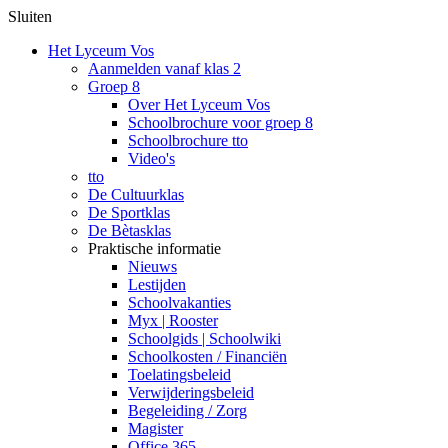
Sluiten
Het Lyceum Vos
Aanmelden vanaf klas 2
Groep 8
Over Het Lyceum Vos
Schoolbrochure voor groep 8
Schoolbrochure tto
Video's
tto
De Cultuurklas
De Sportklas
De Bètasklas
Praktische informatie
Nieuws
Lestijden
Schoolvakanties
Myx | Rooster
Schoolgids | Schoolwiki
Schoolkosten / Financiën
Toelatingsbeleid
Verwijderingsbeleid
Begeleiding / Zorg
Magister
Office 365