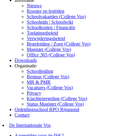
Informatie
Nieuws
Rooster en lestijden
Schoolvakanties (College Vos)
Schoolgids | Schoolwiki
Schoolkosten / Financiën
Toelatingsbeleid
Verwijderingsbeleid
Begeleiding / Zorg (College Vos)
Magister (College Vos)
Office 365 (College Vos)
Downloads
Organisatie
Schoolleiding
Bestuur (College Vos)
MR & PMR
Vacatures (College Vos)
Privacy
Klachtenregeling (College Vos)
Status Magister (College Vos)
Opleidingsschool RPO Rijnmond
Contact
De Internationale Vos
Aanmelden voor de ISK?