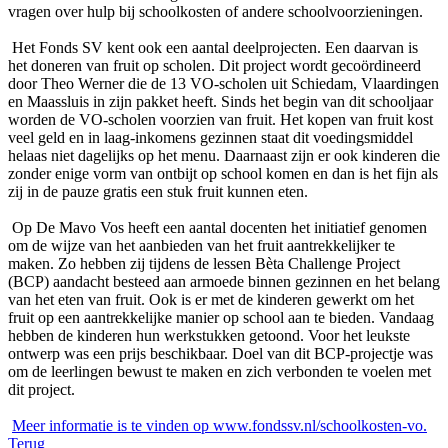
vragen over hulp bij schoolkosten of andere schoolvoorzieningen.
Het Fonds SV kent ook een aantal deelprojecten. Een daarvan is
het doneren van fruit op scholen. Dit project wordt gecoördineerd
door Theo Werner die de 13 VO-scholen uit Schiedam, Vlaardingen
en Maassluis in zijn pakket heeft. Sinds het begin van dit schooljaar
worden de VO-scholen voorzien van fruit. Het kopen van fruit kost
veel geld en in laag-inkomens gezinnen staat dit voedingsmiddel
helaas niet dagelijks op het menu. Daarnaast zijn er ook kinderen die
zonder enige vorm van ontbijt op school komen en dan is het fijn als
zij in de pauze gratis een stuk fruit kunnen eten.
Op De Mavo Vos heeft een aantal docenten het initiatief genomen
om de wijze van het aanbieden van het fruit aantrekkelijker te
maken. Zo hebben zij tijdens de lessen Bèta Challenge Project
(BCP) aandacht besteed aan armoede binnen gezinnen en het belang
van het eten van fruit. Ook is er met de kinderen gewerkt om het
fruit op een aantrekkelijke manier op school aan te bieden. Vandaag
hebben de kinderen hun werkstukken getoond. Voor het leukste
ontwerp was een prijs beschikbaar. Doel van dit BCP-projectje was
om de leerlingen bewust te maken en zich verbonden te voelen met
dit project.
Meer informatie is te vinden op www.fondssv.nl/schoolkosten-vo.
Terug